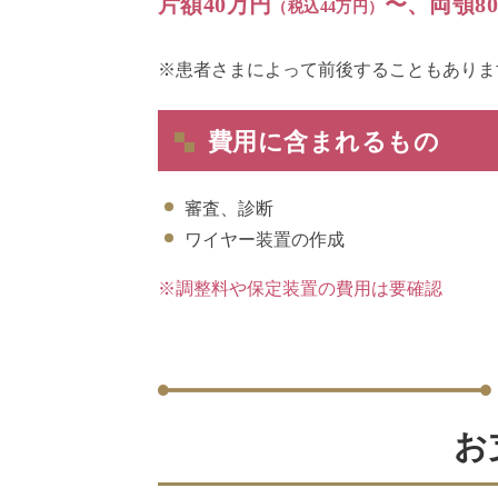
片額40万円
〜、両顎8
（税込44万円）
※患者さまによって前後することもありま
費用に含まれるもの
審査、診断
ワイヤー装置の作成
※調整料や保定装置の費用は要確認
お